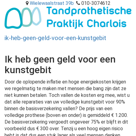
Wielewaalstraat 39b
010-3074612
ik-heb-geen-geld-voor-een-kunstgebit
Togg
navig
Ik heb geen geld voor een
kunstgebit
Door de oplopende inflatie en hoge energiekosten krijgen
we regelmatig te maken met mensen die bang zijn dat ze
niet kunnen betalen. Toch vallen de kosten erg mee, wist u
dat alle reparaties van uw volledige kunstgebit voor 90%
binnen de basisverzekering vallen? De prijs van een
volledige prothese (boven en onder) is gemiddeld € 1.200.
De basisverzekering vergoedt ongeveer 75% er blijft in dit
voorbeeld dus € 300 over. Tenzij u een hoog eigen risico
hebt is dat dus een stuk lager als veel mensen denken.